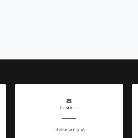
E-MAIL
info@murnig.at